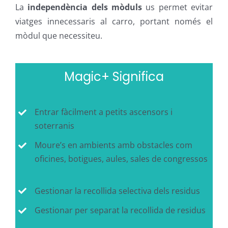
La
independència dels mòduls
us permet evitar
viatges innecessaris al carro, portant només el
mòdul que necessiteu.
Magic+ Significa
Entrar fàcilment a petits ascensors i
soterranis
Moure’s en ambients amb obstacles com
oficines, botigues, aules, sales de congressos
Gestionar la recollida selectiva dels residus
Gestionar per separat la recollida de residus