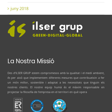
juny 2018
La Nostra Missió
Des d’
ILSER GRUP
estem compromesos amb la qualitat i el medi ambient,
és per això que implementem diferents mesures que contribueixin a fer
un món millor, sostenible i adaptat a les necessitats que tinguin els
nostres clients. El nostre equip humà és el màxim responsable en
projectar la filosofia de l’empresa en el territori en què opera