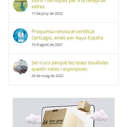
Estris i tècniques per a la neteja de
vidres
17 de juny de 2022
Proquimia renova el certificat
CertLegio, emès per Aqua España
19 d'agost de 2021
Set trucs perquè les teves tovalloles
quedin netes i esponjoses
26 de maig de 2022