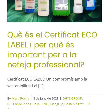
Què és el Certificat ECO
LABEL i per què és
important per a la
neteja professional?
Certificat ECO LABEL: Un compromís amb la
sostenibilitat i el [...]
By
Martí Rocha
|
8 de juny de 2023
|
DHYS GROUP
,
GREENSolutions
,
Grup DINO
,
ilser grup
,
Sostenibilitat
|
0