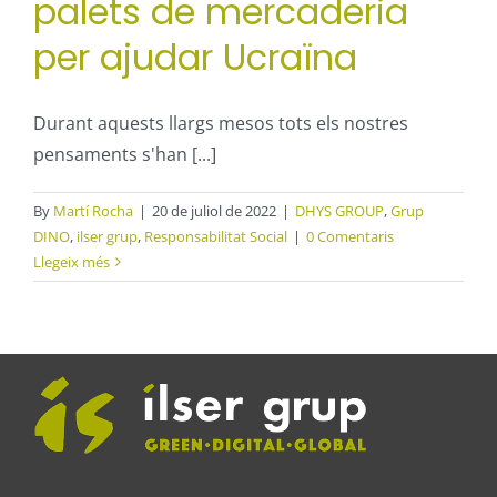
palets de mercaderia
per ajudar Ucraïna
Durant aquests llargs mesos tots els nostres
pensaments s'han [...]
By
Martí Rocha
|
20 de juliol de 2022
|
DHYS GROUP
,
Grup
DINO
,
ilser grup
,
Responsabilitat Social
|
0 Comentaris
Llegeix més