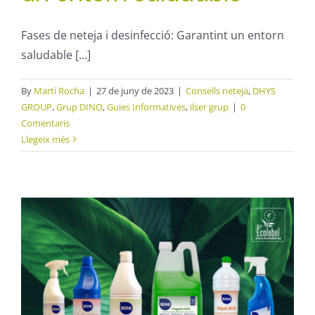
Fases de neteja i desinfecció: Garantint un entorn
saludable [...]
By
Martí Rocha
|
27 de juny de 2023
|
Consells neteja
,
DHYS
GROUP
,
Grup DINO
,
Guies Informatives
,
ilser grup
|
0
Comentaris
Llegeix més