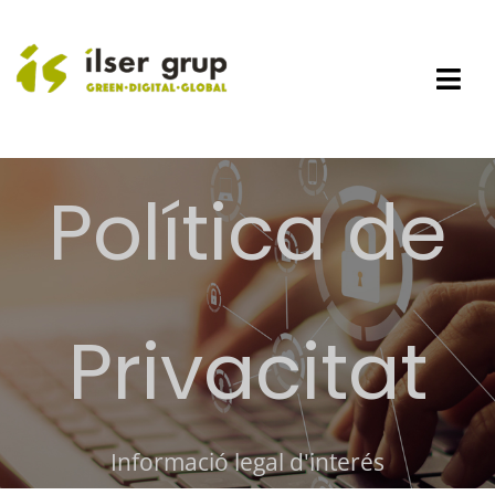
Skip
to
content
Togg
Navi
Empresa
Sectors
Política de
Productes
Grup Dino
DHYS Group
Noticies
Privacitat
Àrea Clients
Contacta
Informació legal d'interés