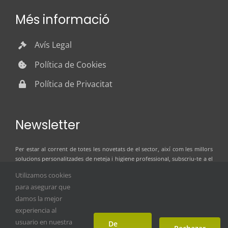
Més informació
Avís Legal
Política de Cookies
Política de Privacitat
Newsletter
Per estar al corrent de totes les novetats de el sector, així com les millors
solucions personalitzades de neteja i higiene professional, subscriu-te a el
butlletí de notícies d’ILSER GRUP
Utilizamos cookies
para asegurar que
damos la mejor
experiencia al
usuario en nuestra
De