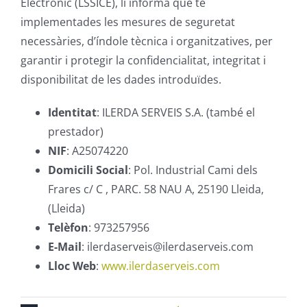
Electrònic (LSSICE), li informa que té
implementades les mesures de seguretat
necessàries, d’índole tècnica i organitzatives, per
garantir i protegir la confidencialitat, integritat i
disponibilitat de les dades introduïdes.
Identitat
: ILERDA SERVEIS S.A. (també el
prestador)
NIF
: A25074220
Domicili Social
: Pol. Industrial Cami dels
Frares c/ C , PARC. 58 NAU A, 25190 Lleida,
(Lleida)
Telèfon
: 973257956
E-Mail
: ilerdaserveis@ilerdaserveis.com
Lloc Web
:
www.ilerdaserveis.com