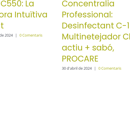
 SC550: La
Concentralia
ra Intuïtiva
Professional:
nt
Desinfectant C-
Multinetejador C
de 2024
|
0 Comentaris
actiu + sabó,
PROCARE
30 d'abril de 2024
|
0 Comentaris