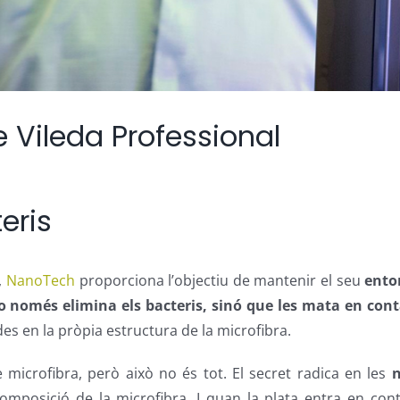
Vileda Professional
eris
,
NanoTech
proporciona l’objectiu de mantenir el seu
ento
o només elimina els bacteris, sinó que les mata en cont
es en la pròpia estructura de la microfibra.
microfibra, però això no és tot. El secret radica en les
omposició de la microfibra. I quan la plata entra en con