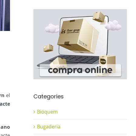
rn
el
Categories
acte
Bioquem
Bugaderia
nano
tacte