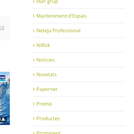
ilser grup
Manteniment d'Espais
atsApp
Email:
Neteja Professional
Nilfisk
Noticies
Novetats
Papernet
Premis
Productes
Prominent