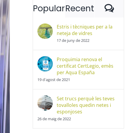
Com
Popular
Recent
Estris i tècniques per a la
neteja de vidres
17 de juny de 2022
Proquimia renova el
certificat CertLegio, emès
per Aqua España
19 d'agost de 2021
Set trucs perquè les teves
tovalloles quedin netes i
esponjoses
26 de maig de 2022