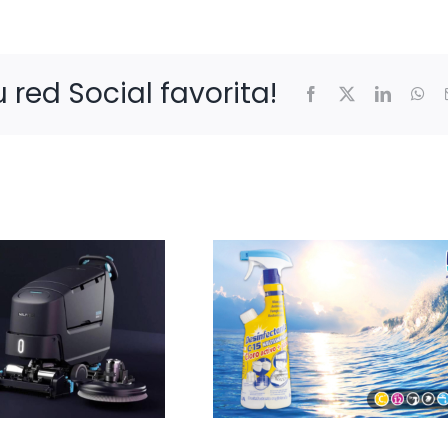
 red Social favorita!
Facebook
X
LinkedIn
Wh