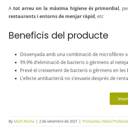
A
tot arreu on la màxima higiene és primordial
, p
restaurants i entorns de menjar ràpid
, etc
Beneficis del producte
Dissenyada amb una combinació de microfibres sens
99.9% d’eliminació de bacteris o gèrmens al netejar
Prevé el creixement de bacteris o gèrmens en les 
L’efecte antibacterià no s’esvaeix després de renta
Veur
By
Martí Rocha
|
2 de setembre de 2021
|
Productes
,
Vileda Professi