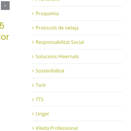
Concentralia
Pro
Professional:
Net
Proquimia
15
Multisòls Neutre,
Bene
Protocols de neteja
lor
PROCARE
per
Responsabilitat Social
Sos
30 d'abril de 2024
|
0 Comentaris
Solucions Hivernals
19 de d
Sostenibilitat
Tork
TTS
Unger
Vileda Professional