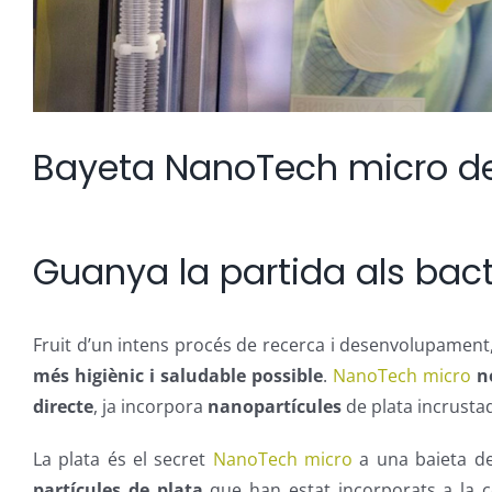
Bayeta NanoTech micro de 
Guanya la partida als bact
Fruit d’un intens procés de recerca i desenvolupament
més higiènic i saludable possible
.
NanoTech micro
n
directe
, ja incorpora
nanopartícules
de plata incrustad
La plata és el secret
NanoTech micro
a una baieta de 
partícules de plata
que han estat incorporats a la c