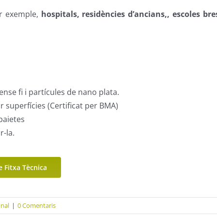
er exemple,
hospitals, residències d’ancians,, escoles bre
e fi i partícules de nano plata.
 superfícies (Certificat per BMA)
baietes
r-la.
e Fitxa Tècnica
onal
|
0 Comentaris