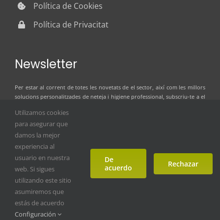
Política de Cookies
Política de Privacitat
Newsletter
Per estar al corrent de totes les novetats de el sector, així com les millors
solucions personalitzades de neteja i higiene professional, subscriu-te a el
butlletí de notícies d’ILSER GRUP
Utilizamos cookies
para asegurar que
damos la mejor
experiencia al
usuario en nuestra
De
Rechazar
acuerdo
web. Si sigues
utilizando este sitio
asumiremos que
estás de acuerdo
Copyright © 2023 ilser grup. Tots els drets reservats.
Configuración