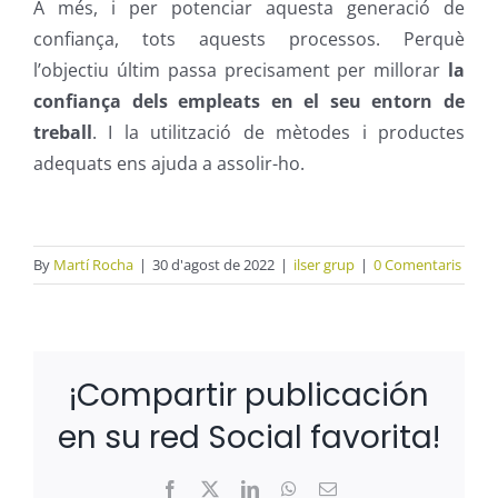
A més, i per potenciar aquesta generació de
confiança, tots aquests processos. Perquè
l’objectiu últim passa precisament per millorar
la
confiança dels empleats en el seu entorn de
treball
. I la utilització de mètodes i productes
adequats ens ajuda a assolir-ho.
By
Martí Rocha
|
30 d'agost de 2022
|
ilser grup
|
0 Comentaris
¡Compartir publicación
en su red Social favorita!
Facebook
X
LinkedIn
WhatsApp
Email: