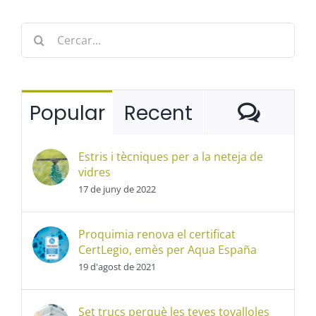
Cerca
…
Come
Popular
Recent
Estris i tècniques per a la neteja de
vidres
17 de juny de 2022
Proquimia renova el certificat
CertLegio, emès per Aqua España
19 d'agost de 2021
Set trucs perquè les teves tovalloles