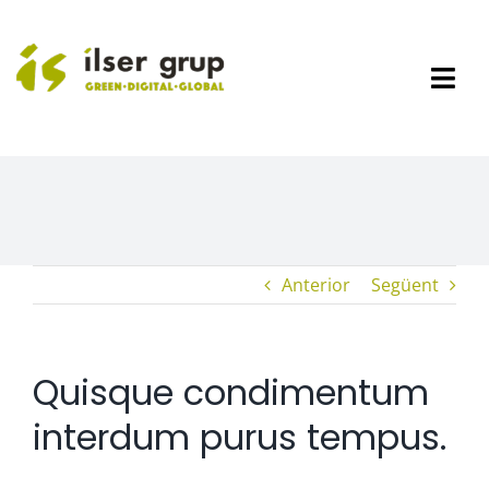
Skip
to
content
Togg
Navi
Empresa
Sectors
Productes
Grup Dino
DHYS Group
Anterior
Següent
Noticies
Àrea Clients
Quisque condimentum
Contacta
interdum purus tempus.