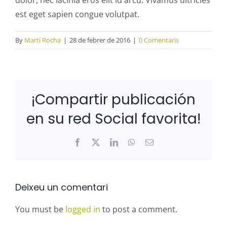
dolor, nec lacinia eros elit id arcu. Vivamus ultricies
est eget sapien congue volutpat.
By
Martí Rocha
|
28 de febrer de 2016
|
0 Comentaris
¡Compartir publicación
en su red Social favorita!
Facebook
X
LinkedIn
WhatsApp
Email:
Deixeu un comentari
You must be
logged in
to post a comment.