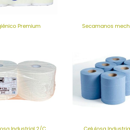
giénico Premium
Secamanos mech
osa Industrial 2/C
Celulosa Industria