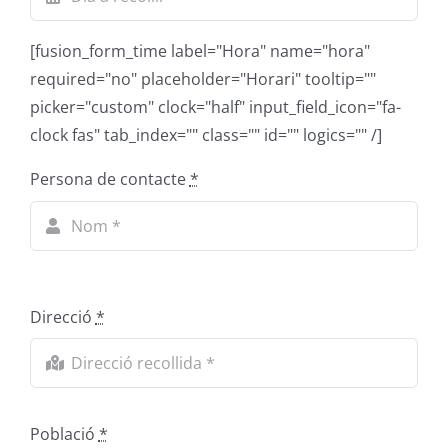
[fusion_form_time label="Hora" name="hora"
required="no" placeholder="Horari" tooltip=""
picker="custom" clock="half" input_field_icon="fa-
clock fas" tab_index="" class="" id="" logics="" /]
Persona de contacte
*
Direcció
*
Població
*