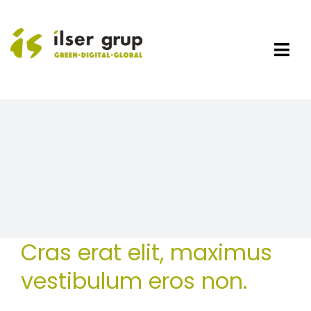
Skip
to
content
Togg
Navi
Empresa
Sectors
Productes
Grup Dino
DHYS Group
Noticies
Àrea Clients
Contacta
Cras erat elit, maximus
vestibulum eros non.