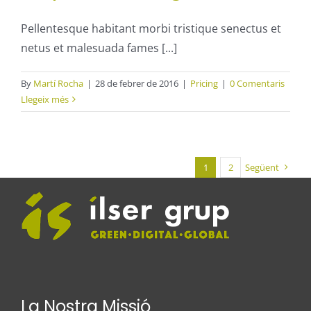
Pellentesque habitant morbi tristique senectus et
netus et malesuada fames [...]
By
Martí Rocha
|
28 de febrer de 2016
|
Pricing
|
0 Comentaris
Llegeix més
1
2
Següent
La Nostra Missió