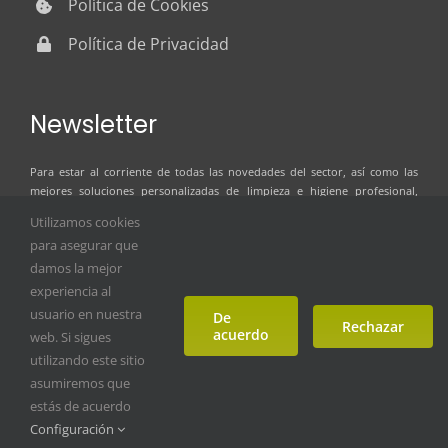
Política de Cookies
Política de Privacidad
Newsletter
Para estar al corriente de todas las novedades del sector, así como las
mejores soluciones personalizadas de limpieza e higiene profesional,
suscríbete al boletín de noticias de ILSER GRUP
Utilizamos cookies
para asegurar que
damos la mejor
experiencia al
usuario en nuestra
De
Rechazar
acuerdo
web. Si sigues
utilizando este sitio
asumiremos que
estás de acuerdo
Copyright © 2023 ilser grup. Todos los derechos reservados
Configuración