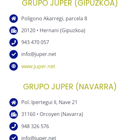
GRUPO JUPER (GIPUZKOA)
Poligono Akarregi, parcela 8
20120 • Hernani (Gipuzkoa)
943 470 057
info@juper.net
www.juper.net
GRUPO JUPER (NAVARRA)
Pol. Ipertegui II, Nave 21
31160 • Orcoyen (Navarra)
948 326 576
info@juper.net