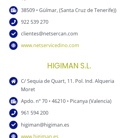
38509 • Güímar, (Santa Cruz de Tenerife))
922 539 270
clientes@netsercan.com
www.netservicedino.com
HIGIMAN S.L.
C/ Sequia de Quart, 11. Pol. Ind. Alqueria
Moret
Apdo. nº 70 • 46210 • Picanya (Valencia)
961 594 200
higiman@higiman.es
www.higiman.es