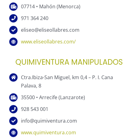
07714 • Mahón (Menorca)
971 364 240
eliseo@eliseollabres.com
www.eliseollabres.com/
QUIMIVENTURA MANIPULADOS
Ctra.Ibiza-San Miguel, km 0,4 – P. I. Cana
Palava, 8
35500 • Arrecife (Lanzarote)
928 543 001
info@quimiventura.com
www.quimiventura.com