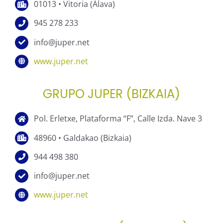
01013 • Vitoria (Álava)
945 278 233
info@juper.net
www.juper.net
GRUPO JUPER (BIZKAIA)
Pol. Erletxe, Plataforma “F”, Calle Izda. Nave 3
48960 • Galdakao (Bizkaia)
944 498 380
info@juper.net
www.juper.net