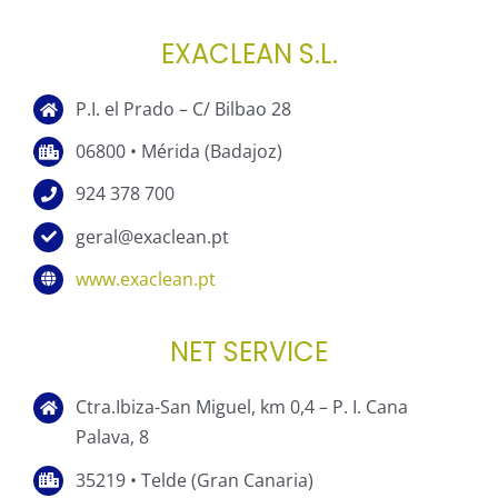
EXACLEAN S.L.
P.I. el Prado – C/ Bilbao 28
06800 • Mérida (Badajoz)
924 378 700
geral@exaclean.pt
www.exaclean.pt
NET SERVICE
Ctra.Ibiza-San Miguel, km 0,4 – P. I. Cana
Palava, 8
35219 • Telde (Gran Canaria)