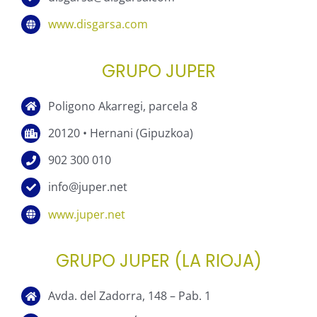
www.disgarsa.com
GRUPO JUPER
Poligono Akarregi, parcela 8
20120 • Hernani (Gipuzkoa)
902 300 010
info@juper.net
www.juper.net
GRUPO JUPER (LA RIOJA)
Avda. del Zadorra, 148 – Pab. 1