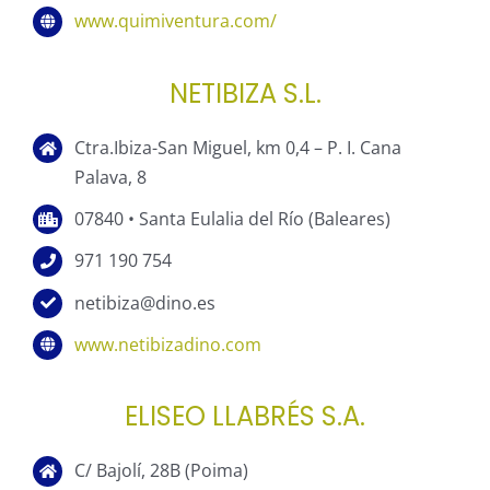
www.quimiventura.com/
NETIBIZA S.L.
Ctra.Ibiza-San Miguel, km 0,4 – P. I. Cana
Palava, 8
07840 • Santa Eulalia del Río (Baleares)
971 190 754
netibiza@dino.es
www.netibizadino.com
ELISEO LLABRÉS S.A.
C/ Bajolí, 28B (Poima)