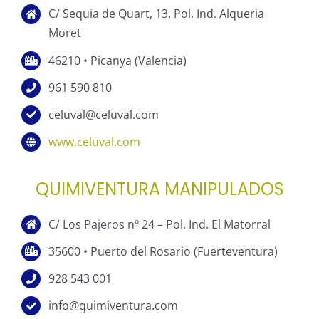
C/ Sequia de Quart, 13. Pol. Ind. Alqueria
Moret
46210 • Picanya (Valencia)
961 590 810
celuval@celuval.com
www.celuval.com
QUIMIVENTURA MANIPULADOS
C/ Los Pajeros nº 24 – Pol. Ind. El Matorral
35600 • Puerto del Rosario (Fuerteventura)
928 543 001
info@quimiventura.com