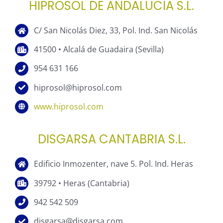
HIPROSOL DE ANDALUCIA S.L.
C/ San Nicolás Diez, 33, Pol. Ind. San Nicolás
41500 • Alcalá de Guadaira (Sevilla)
954 631 166
hiprosol@hiprosol.com
www.hiprosol.com
DISGARSA CANTABRIA S.L.
Edificio Inmozenter, nave 5. Pol. Ind. Heras
39792 • Heras (Cantabria)
942 542 509
disgarsa@disgarsa.com