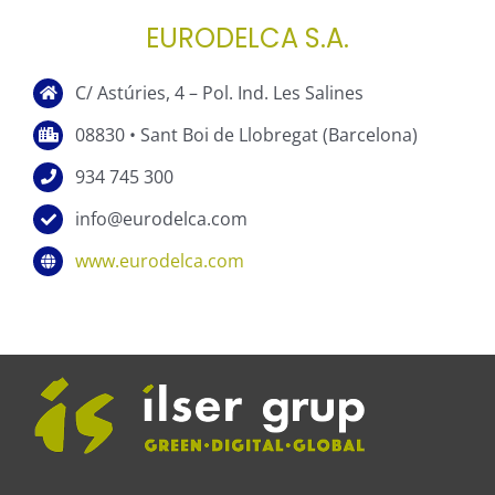
EURODELCA S.A.
C/ Astúries, 4 – Pol. Ind. Les Salines
08830 • Sant Boi de Llobregat (Barcelona)
934 745 300
info@eurodelca.com
www.eurodelca.com