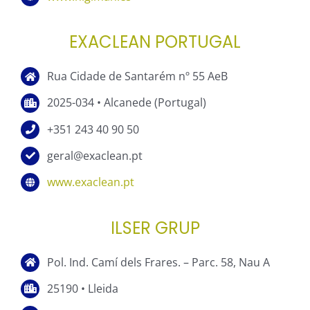
EXACLEAN PORTUGAL
Rua Cidade de Santarém nº 55 AeB
2025-034 • Alcanede (Portugal)
+351 243 40 90 50
geral@exaclean.pt
www.exaclean.pt
ILSER GRUP
Pol. Ind. Camí dels Frares. – Parc. 58, Nau A
25190 • Lleida