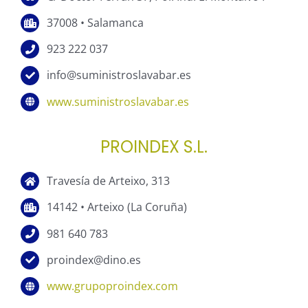
37008 • Salamanca
923 222 037
info@suministroslavabar.es
www.suministroslavabar.es
PROINDEX S.L.
Travesía de Arteixo, 313
14142 • Arteixo (La Coruña)
981 640 783
proindex@dino.es
www.grupoproindex.com