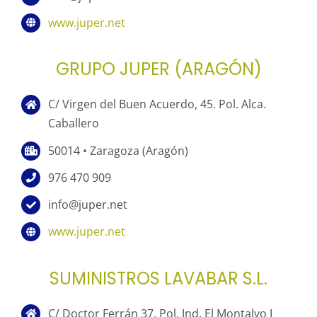
www.juper.net
GRUPO JUPER (ARAGÓN)
C/ Virgen del Buen Acuerdo, 45. Pol. Alca.
Caballero
50014 • Zaragoza (Aragón)
976 470 909
info@juper.net
www.juper.net
SUMINISTROS LAVABAR S.L.
C/ Doctor Ferrán 37, Pol. Ind. El Montalvo I