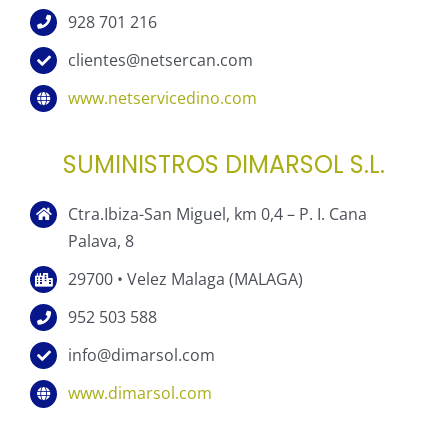
928 701 216
clientes@netsercan.com
www.netservicedino.com
SUMINISTROS DIMARSOL S.L.
Ctra.Ibiza-San Miguel, km 0,4 – P. I. Cana
Palava, 8
29700 • Velez Malaga (MALAGA)
952 503 588
info@dimarsol.com
www.dimarsol.com