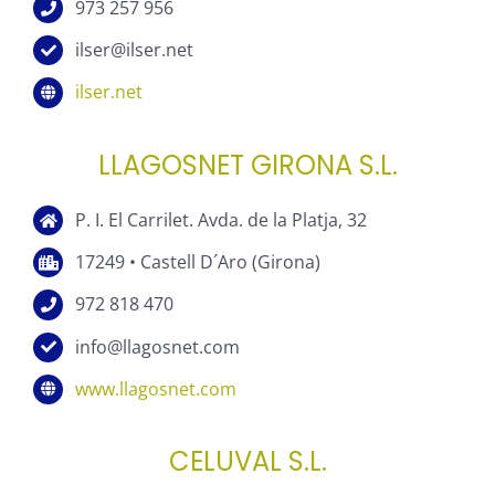
973 257 956
ilser@ilser.net
ilser.net
LLAGOSNET GIRONA S.L.
P. I. El Carrilet. Avda. de la Platja, 32
17249 • Castell D´Aro (Girona)
972 818 470
info@llagosnet.com
www.llagosnet.com
CELUVAL S.L.