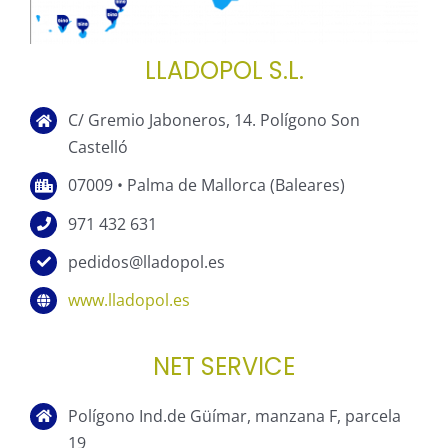
LLADOPOL S.L.
C/ Gremio Jaboneros, 14. Polígono Son
Castelló
07009 • Palma de Mallorca (Baleares)
971 432 631
pedidos@lladopol.es
www.lladopol.es
NET SERVICE
Polígono Ind.de Güímar, manzana F, parcela
19