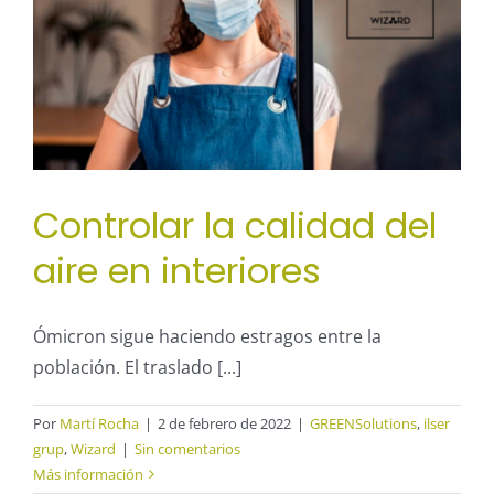
l
Controlar la calidad del
aire en interiores
Ómicron sigue haciendo estragos entre la
población. El traslado [...]
Por
Martí Rocha
|
2 de febrero de 2022
|
GREENSolutions
,
ilser
grup
,
Wizard
|
Sin comentarios
Más información