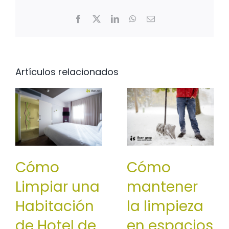
Facebook
X
LinkedIn
WhatsApp
Correo
electrónico
Artículos relacionados
Cómo
Cómo
Limpiar una
mantener
Habitación
la limpieza
de Hotel de
en espacios