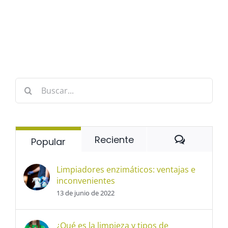
Buscar:
Comentar
Reciente
Popular
Limpiadores enzimáticos: ventajas e
inconvenientes
13 de junio de 2022
¿Qué es la limpieza y tipos de