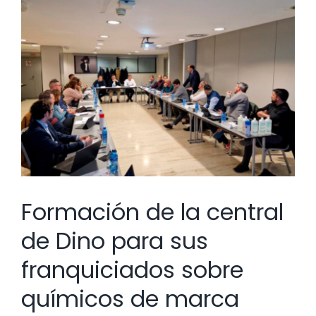
Ver
imagen
más
grande
Formación de la central
de Dino para sus
franquiciados sobre
químicos de marca