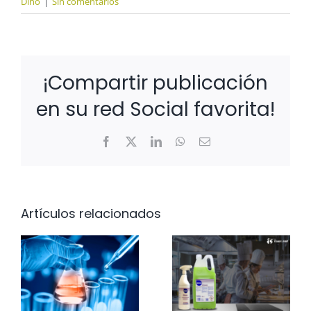
Dino
|
Sin comentarios
¡Compartir publicación
en su red Social favorita!
Facebook
X
LinkedIn
WhatsApp
Correo
electrónico
Artículos relacionados