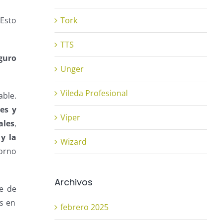
 Esto
Tork
TTS
guro
Unger
Vileda Profesional
ble.
es y
Viper
ales
,
 y la
Wizard
orno
Archivos
e de
s en
febrero 2025