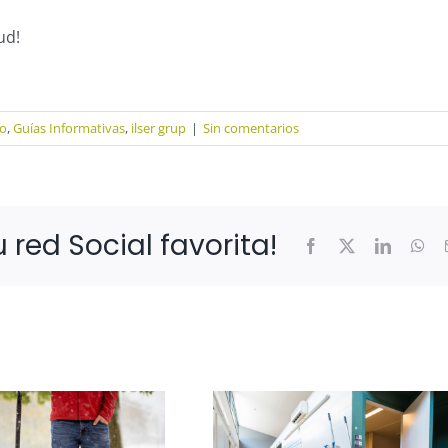
ud!
no
,
Guías Informativas
,
ilser grup
|
Sin comentarios
 red Social favorita!
Facebook
X
LinkedIn
Wh