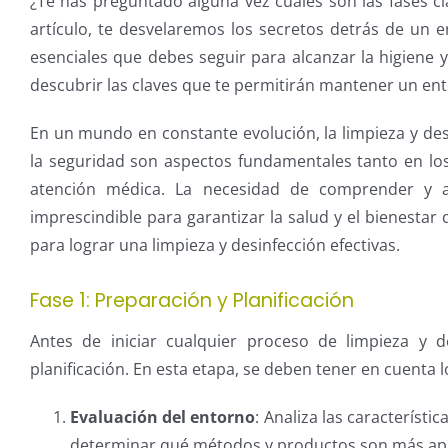
¿Te has preguntado alguna vez cuáles son las fases c
artículo, te desvelaremos los secretos detrás de un 
esenciales que debes seguir para alcanzar la higiene 
descubrir las claves que te permitirán mantener un en
En un mundo en constante evolución, la limpieza y des
la seguridad son aspectos fundamentales tanto en los
atención médica. La necesidad de comprender y ap
imprescindible para garantizar la salud y el bienestar
para lograr una limpieza y desinfección efectivas.
Fase 1: Preparación y Planificación
Antes de iniciar cualquier proceso de limpieza y d
planificación. En esta etapa, se deben tener en cuenta l
Evaluación del entorno
: Analiza las característi
determinar qué métodos y productos son más apr