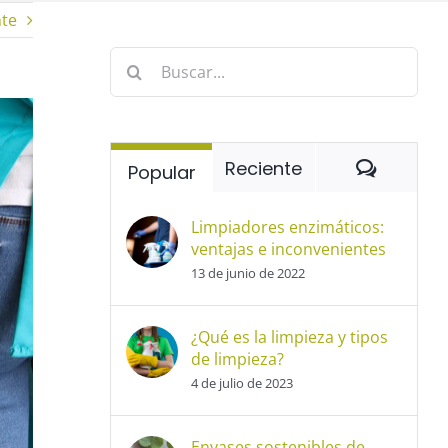
nte
Buscar:
Coment
Reciente
Popular
Limpiadores enzimáticos:
ventajas e inconvenientes
13 de junio de 2022
¿Qué es la limpieza y tipos
de limpieza?
4 de julio de 2023
Envases sostenibles de