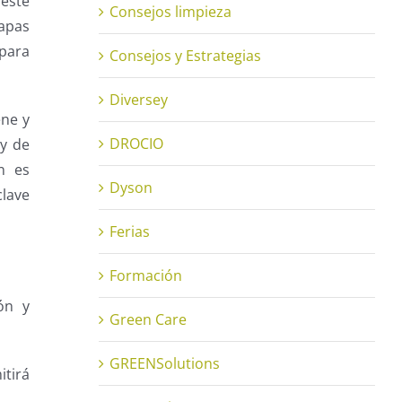
 este
Consejos limpieza
tapas
 para
Consejos y Estrategias
Diversey
ene y
DROCIO
 y de
n es
Dyson
clave
Ferias
Formación
ón y
Green Care
GREENSolutions
itirá