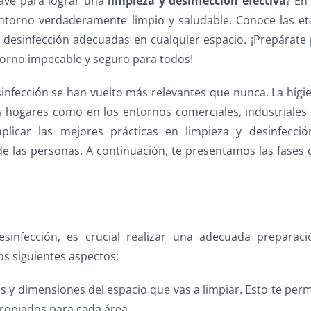
lave para lograr una
limpieza y desinfección efectiva
? En
entorno verdaderamente limpio y saludable. Conoce las e
y desinfección adecuadas en cualquier espacio. ¡Prepárate
torno impecable y seguro para todos!
infección se han vuelto más relevantes que nunca. La higi
 hogares como en los entornos comerciales, industriales
licar las mejores prácticas en limpieza y desinfecció
 de las personas. A continuación, te presentamos las fases 
esinfección, es crucial realizar una adecuada preparaci
os siguientes aspectos:
cas y dimensiones del espacio que vas a limpiar. Esto te perm
opiados para cada área.