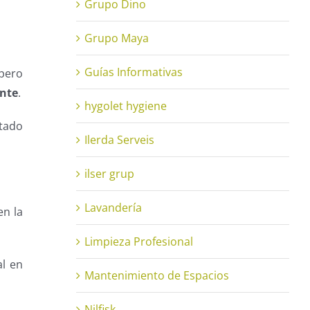
Grupo Dino
Grupo Maya
Guías Informativas
 pero
ente
.
hygolet hygiene
stado
Ilerda Serveis
ilser grup
Lavandería
en la
Limpieza Profesional
al en
Mantenimiento de Espacios
Nilfisk