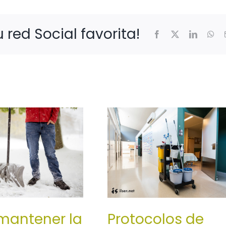
 red Social favorita!
Facebook
X
LinkedIn
Wh
antener la
Protocolos de