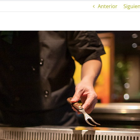
Anterior
Siguie
Cash