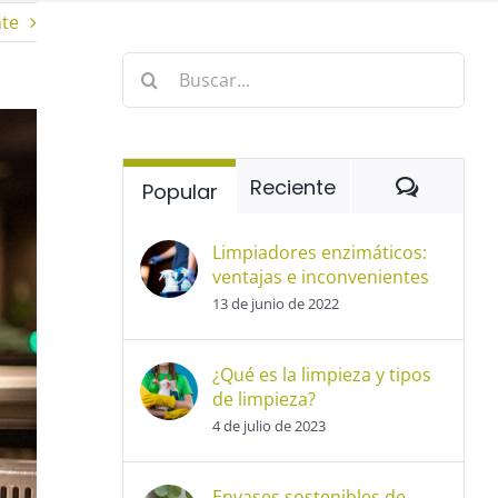
nte
Buscar:
Coment
Reciente
Popular
Limpiadores enzimáticos:
ventajas e inconvenientes
13 de junio de 2022
¿Qué es la limpieza y tipos
de limpieza?
4 de julio de 2023
Envases sostenibles de