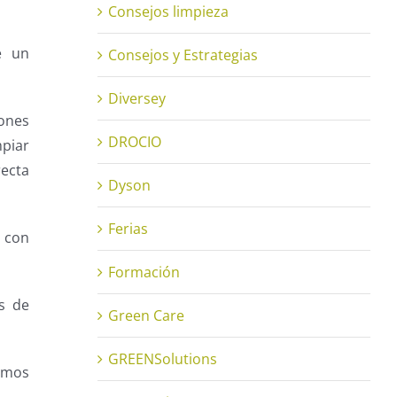
Consejos limpieza
e un
Consejos y Estrategias
Diversey
ones
DROCIO
piar
ecta
Dyson
Ferias
 con
Formación
os de
Green Care
GREENSolutions
emos