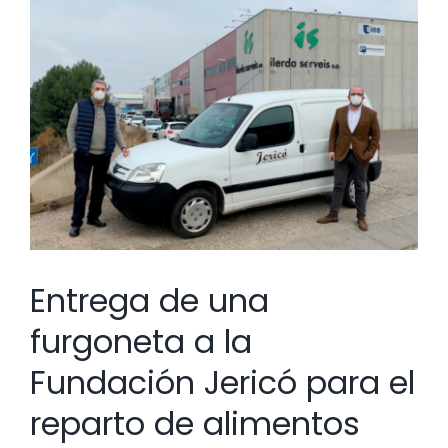
Ver
imagen
más
grande
Entrega de una
furgoneta a la
Fundación Jericó para el
reparto de alimentos