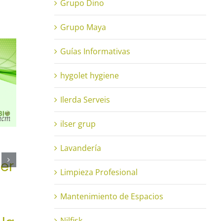
Grupo Dino
Grupo Maya
Guías Informativas
hygolet hygiene
Ilerda Serveis
ilser grup
Nueva Ley de
Pro
Lavandería
er
Residuos y Suelos
Lim
Limpieza Profesional
Contaminados
Eco
Mantenimiento de Espacios
Ben
20 de mayo de 2022
|
Sin comentarios
Nilfisk