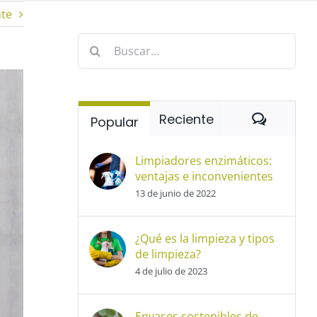
nte
Buscar:
Coment
Reciente
Popular
Limpiadores enzimáticos:
ventajas e inconvenientes
13 de junio de 2022
¿Qué es la limpieza y tipos
de limpieza?
4 de julio de 2023
Envases sostenibles de