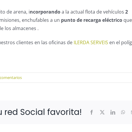
o de arena, i
ncorporando
a la actual flota de vehículos
2
misiones, enchufables a un
punto de recarga eléctrico
que
de los almacenes .
estros clientes en las oficinas de
ILERDA SERVEIS
en el polí
 comentarios
 red Social favorita!
Facebook
X
LinkedIn
Wh