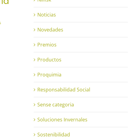
 la
Efi
Lim
Noticias
Sos
s
Novedades
19 de di
Premios
Productos
Proquimia
Responsabilidad Social
Sense categoria
Soluciones Invernales
Sostenibilidad