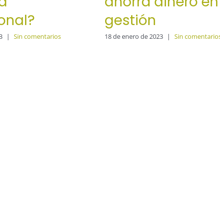
za
ahorra dinero en
onal?
gestión
3
|
Sin comentarios
18 de enero de 2023
|
Sin comentario