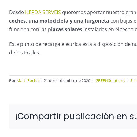
Desde
ILERDA SERVEIS
queremos aportar nuestro granit
coches, una motocicleta y una furgoneta
con bajas e
funciona con las p
lacas solares
instaladas en el techo 
Este punto de recarga eléctrica está a disposición de nu
de los Frailes.
Por
Martí Rocha
|
21 de septiembre de 2020
|
GREENSolutions
|
Sin
¡Compartir publicación en su