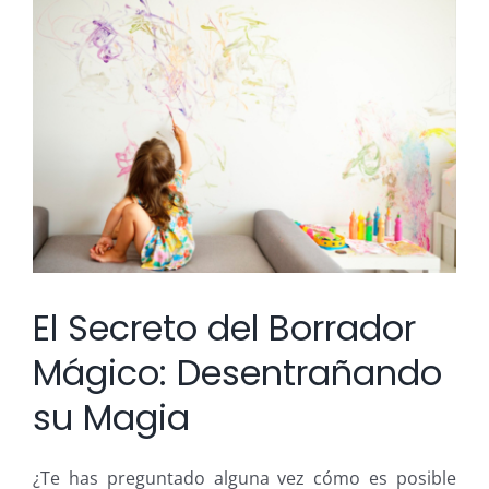
Ver
imagen
más
grande
El Secreto del Borrador
Mágico: Desentrañando
su Magia
¿Te has preguntado alguna vez cómo es posible