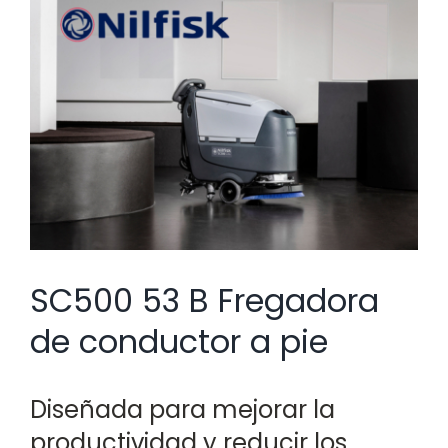
Ver
imagen
más
grande
SC500 53 B Fregadora
de conductor a pie
Diseñada para mejorar la
productividad y reducir los