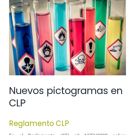
Ver
imagen
más
grande
Nuevos pictogramas en
CLP
Reglamento CLP