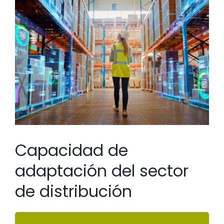
Ver
imagen
más
grande
Capacidad de
adaptación del sector
de distribución